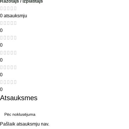
Ražotājs / izplatītājs
0 atsauksmju
0
0
0
0
0
Atsauksmes
Pašlaik atsauksmju nav.