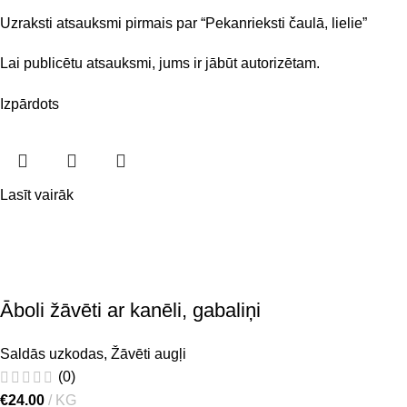
Uzraksti atsauksmi pirmais par “Pekanrieksti čaulā, lielie”
Lai publicētu atsauksmi, jums ir jābūt
autorizētam
.
Izpārdots
Lasīt vairāk
Āboli žāvēti ar kanēli, gabaliņi
Saldās uzkodas
,
Žāvēti augļi
(0)
€
24.00
KG