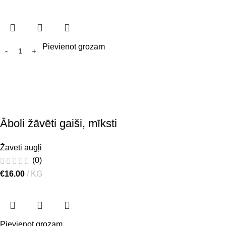
Pievienot grozam
Āboli žāvēti gaiši, mīksti
Žāvēti augļi
(0)
€
16.00
KG
Pievienot grozam