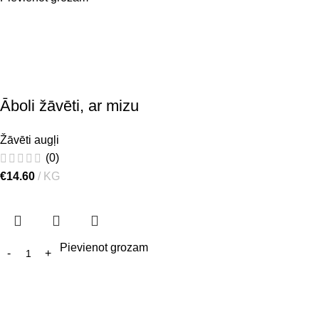
Āboli žāvēti, ar mizu
Žāvēti augļi
(0)
€
14.60
KG
Pievienot grozam