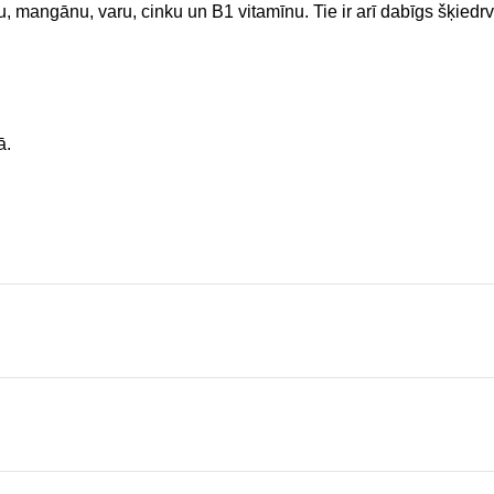
, mangānu, varu, cinku un B1 vitamīnu. Tie ir arī dabīgs šķiedrv
ā.