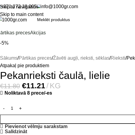
+371 272 18 005
info@1000gr.com
Skip to navigation
Skip to main content
ārtikas preces
Akcijas
-5%
Sākums
Pārtikas preces
Žāvēti augļi, rieksti, sēklas
Rieksti
Peka
Atpakaļ pie produktiem
Pekanrieksti čaulā, lielie
€
11.21
KG
€
11.80
Noliktavā 8 prece/-es
Pievienot vēlmju sarakstam
Salīdzināt