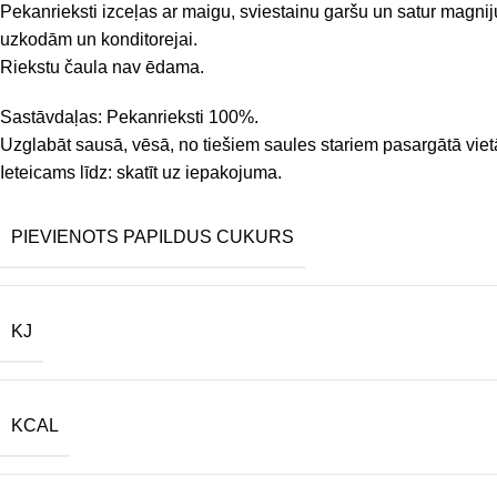
Pekanrieksti izceļas ar maigu, sviestainu garšu un satur magniju
uzkodām un konditorejai.
Riekstu čaula nav ēdama.
Sastāvdaļas: Pekanrieksti 100%.
Uzglabāt sausā, vēsā, no tiešiem saules stariem pasargātā viet
Ieteicams līdz: skatīt uz iepakojuma.
PIEVIENOTS PAPILDUS CUKURS
KJ
KCAL