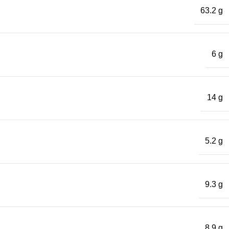
63.2 g
6 g
14 g
5.2 g
9.3 g
8.9 g