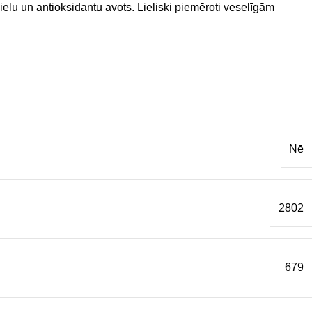
ielu un antioksidantu avots. Lieliski piemēroti veselīgām
Nē
2802
679