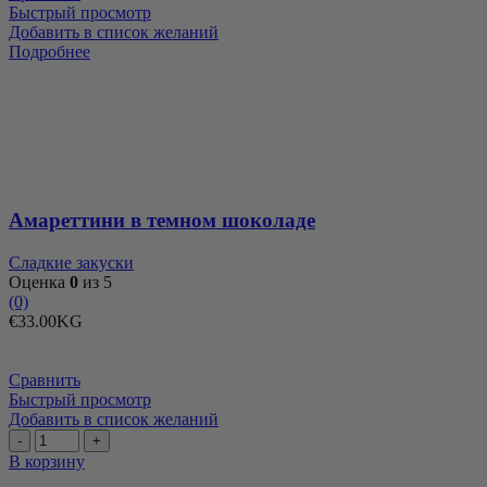
Быстрый просмотр
Добавить в список желаний
Подробнее
Амареттини в темном шоколаде
Сладкие закуски
Оценка
0
из 5
(0)
€
33.00
KG
Сравнить
Быстрый просмотр
Добавить в список желаний
Количество
товара
В корзину
Апельсиновые