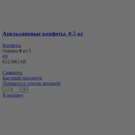
конфеты,
0,5
кг
Апельсиновые конфеты, 0,5 кг
Конфеты
Оценка
0
из 5
(0)
€
12.50
GAB
Сравнить
Быстрый просмотр
Добавить в список желаний
Количество
товара
В корзину
Арахис
в
карамельной
глазури