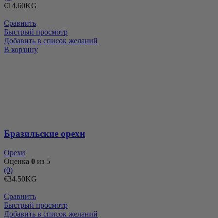
€
14.60
KG
Сравнить
Быстрый просмотр
Добавить в список желаний
Количество
В корзину
товара
Бразильские
орехи
Бразильские орехи
Орехи
Оценка
0
из 5
(0)
€
34.50
KG
Сравнить
Быстрый просмотр
Добавить в список желаний