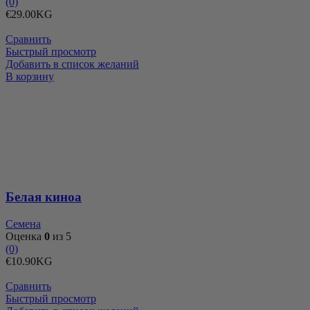
(0)
€
29.00
KG
Сравнить
Быстрый просмотр
Добавить в список желаний
Количество
В корзину
товара
Белая
киноа
Белая киноа
Семена
Оценка
0
из 5
(0)
€
10.90
KG
Сравнить
Быстрый просмотр