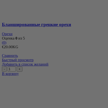
Бланшированные грецкие орехи
Орехи
Оценка
0
из 5
(0)
€
20.00
KG
Сравнить
Быстрый просмотр
Добавить в список желаний
Количество
товара
В корзину
Бобы
крупные,
белые
и
сушеные