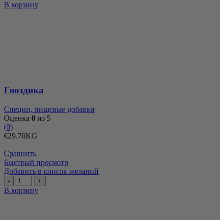
Количество
В корзину
товара
Гвоздика
Гвоздика
Специи, пищевые добавки
Оценка
0
из 5
(0)
€
29.70
KG
Сравнить
Быстрый просмотр
Добавить в список желаний
Количество
товара
В корзину
Грецкие
орехи
в