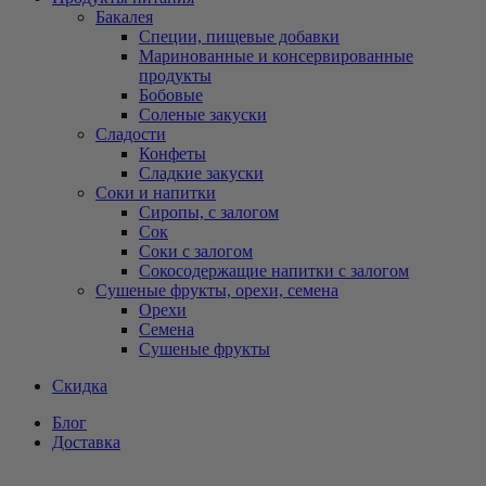
Бакалея
Специи, пищевые добавки
Маринованные и консервированные
продукты
Бобовые
Соленые закуски
Сладости
Конфеты
Сладкие закуски
Соки и напитки
Сиропы, с залогом
Сок
Соки с залогом
Сокосодержащие напитки с залогом
Сушеные фрукты, орехи, семена
Орехи
Семена
Сушеные фрукты
Скидка
Блог
Доставка