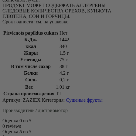
ПРОДУКТ МОЖЕТ СОДЕРЖАТЬ АЛЛЕРГЕНЫ —
СЛЕДОВЫЕ КОЛИЧЕСТВА ОРЕХОВ, КУНЖУТА,
ГЛЮТЕНА, СОИ И ГОРЧИЦЫ.
Срок годности: см. на упаковке.
Pievienots papildus cukurs
Нет
К.Дж.
1442
ккал
340
Жиры
1,5 г
Углеводы
75 г
В том числе сахар
38 г
Белки
4,2 г
Соль
0,2 г
Вес
1.01 кг
Страна происхождения
TJ
Артикул:
ZAZIEX
Категория:
Сушеные фрукты
Производитель / дистрибьютор
Оценка
0
из 5
0 reviews
Оценка
5
из 5