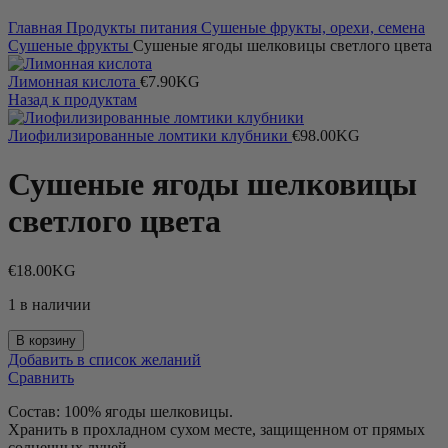
Главная
Продукты питания
Сушеные фрукты, орехи, семена
Сушеные фрукты
Сушеные ягоды шелковицы светлого цвета
Лимонная кислота
€
7.90
KG
Назад к продуктам
Лиофилизированные ломтики клубники
€
98.00
KG
Сушеные ягоды шелковицы
светлого цвета
€
18.00
KG
1 в наличии
Количество
В корзину
товара
Добавить в список желаний
Сушеные
Сравнить
ягоды
шелковицы
Состав: 100% ягоды шелковицы.
светлого
Хранить в прохладном сухом месте, защищенном от прямых
цвета
солнечных лучей.