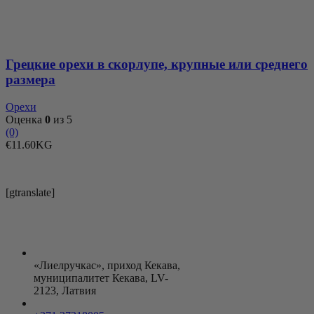
скорлупе,
крупные
или
среднего
размера
Грецкие орехи в скорлупе, крупные или среднего
размера
Орехи
Оценка
0
из 5
(0)
€
11.60
KG
[gtranslate]
«Лиелручкас», приход Кекава,
муниципалитет Кекава, LV-
2123, Латвия