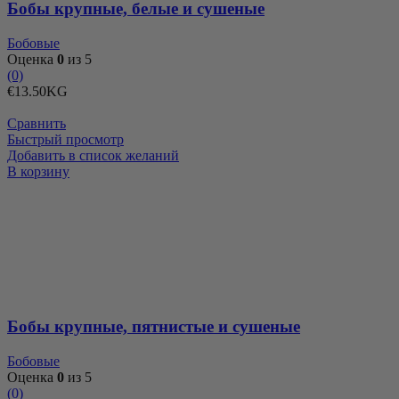
Бобы крупные, белые и сушеные
Бобовые
Оценка
0
из 5
(0)
€
13.50
KG
Сравнить
Быстрый просмотр
Добавить в список желаний
Количество
В корзину
товара
Бобы
крупные,
пятнистые
и
сушеные
Бобы крупные, пятнистые и сушеные
Бобовые
Оценка
0
из 5
(0)