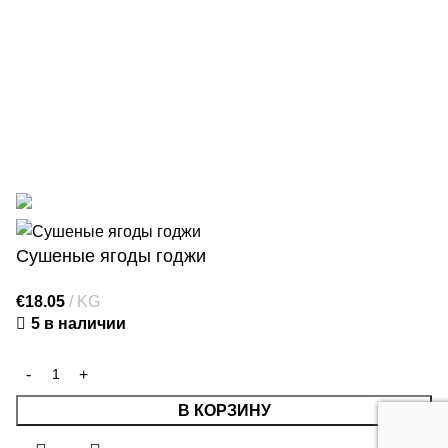
цифровизации коммерческой деятельности.
Номер
договора
: 9.2-17-L-2025/238
. В результате был создан
интернет-магазин
https://1000gr.com/
. Финансирование:
Фонд восстановления.
© 2025 Starberry. Интернет-магазин разработан
компанией WD Market
Сушеные ягоды годжи
€
18.05
KG
5 в наличии
В КОРЗИНУ