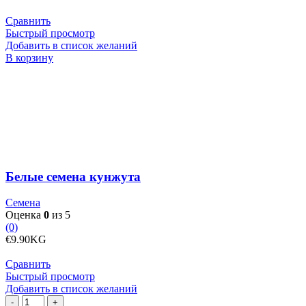
Сравнить
Быстрый просмотр
Добавить в список желаний
Количество
В корзину
товара
Белые
семена
кунжута
Белые семена кунжута
Семена
Оценка
0
из 5
(0)
€
9.90
KG
Сравнить
Быстрый просмотр
Добавить в список желаний
Количество