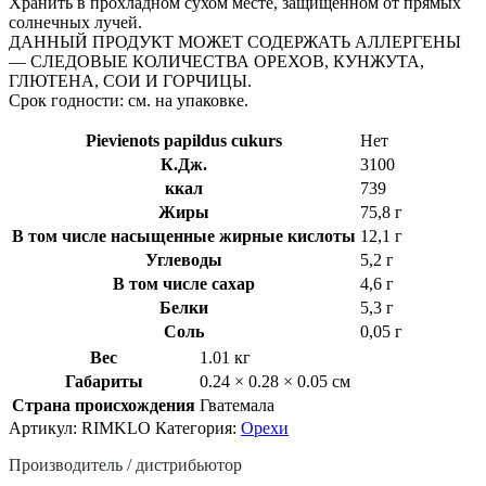
Хранить в прохладном сухом месте, защищенном от прямых
солнечных лучей.
ДАННЫЙ ПРОДУКТ МОЖЕТ СОДЕРЖАТЬ АЛЛЕРГЕНЫ
— СЛЕДОВЫЕ КОЛИЧЕСТВА ОРЕХОВ, КУНЖУТА,
ГЛЮТЕНА, СОИ И ГОРЧИЦЫ.
Срок годности: см. на упаковке.
Pievienots papildus cukurs
Нет
К.Дж.
3100
ккал
739
Жиры
75,8 г
В том числе насыщенные жирные кислоты
12,1 г
Углеводы
5,2 г
В том числе сахар
4,6 г
Белки
5,3 г
Соль
0,05 г
Вес
1.01 кг
Габариты
0.24 × 0.28 × 0.05 см
Страна происхождения
Гватемала
Артикул:
RIMKLO
Категория:
Орехи
Производитель / дистрибьютор