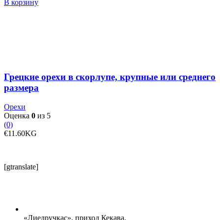
товара
В корзину
Грецкие
орехи
в
скорлупе,
крупные
или
среднего
размера
Грецкие орехи в скорлупе, крупные или среднего
размера
Орехи
Оценка
0
из 5
(0)
€
11.60
KG
[gtranslate]
«Лиелручкас», приход Кекава,