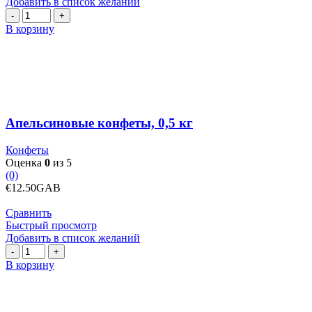
Добавить в список желаний
Количество
товара
В корзину
Апельсиновые
конфеты,
0,5
кг
Апельсиновые конфеты, 0,5 кг
Конфеты
Оценка
0
из 5
(0)
€
12.50
GAB
Сравнить
Быстрый просмотр
Добавить в список желаний
Количество
товара
В корзину
Арахис
в
карамельной