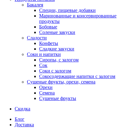
Бакалея
Специи, пищевые добавки
Маринованные и консервированные
продукты
Бобовые
Соленые закуски
Сладости
Конфеты
Сладкие закуски
Соки и напитки
Сиропы, с залогом
Сок
Соки с залогом
Сокосодержащие напитки с залогом
Сушеные фрукты, орехи, семена
Орехи
Семена
Сушеные фрукты
Скидка
Блог
Доставка