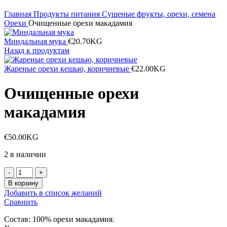
Главная
Продукты питания
Сушеные фрукты, орехи, семена
Орехи
Очищенные орехи макадамия
Миндальная мука
€
20.70
KG
Назад к продуктам
Жареные орехи кешью, коричневые
€
22.00
KG
Очищенные орехи
макадамия
€
50.00
KG
2 в наличии
Количество
товара
В корзину
Очищенные
Добавить в список желаний
орехи
Сравнить
макадамия
Состав: 100% орехи макадамия.