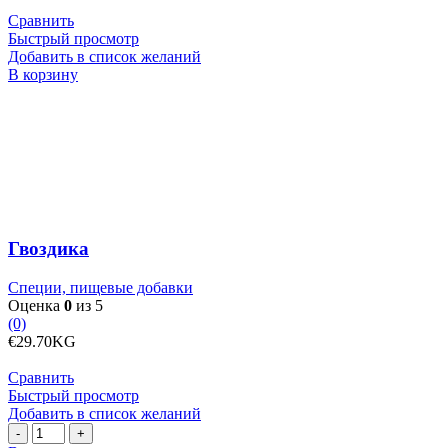
Сравнить
Быстрый просмотр
Добавить в список желаний
Количество
В корзину
товара
Гвоздика
Гвоздика
Специи, пищевые добавки
Оценка
0
из 5
(0)
€
29.70
KG
Сравнить
Быстрый просмотр
Добавить в список желаний
Количество