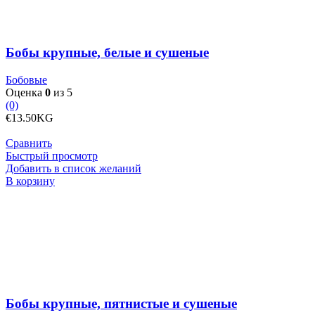
сушеные
Бобы крупные, белые и сушеные
Бобовые
Оценка
0
из 5
(0)
€
13.50
KG
Сравнить
Быстрый просмотр
Добавить в список желаний
Количество
В корзину
товара
Бобы
крупные,
пятнистые
и
сушеные
Бобы крупные, пятнистые и сушеные