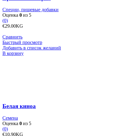
Специи, пищевые добавки
Оценка
0
из 5
(0)
€
29.00
KG
Сравнить
Быстрый просмотр
Добавить в список желаний
Количество
В корзину
товара
Белая
киноа
Белая киноа
Семена
Оценка
0
из 5
(0)
€
10.90
KG