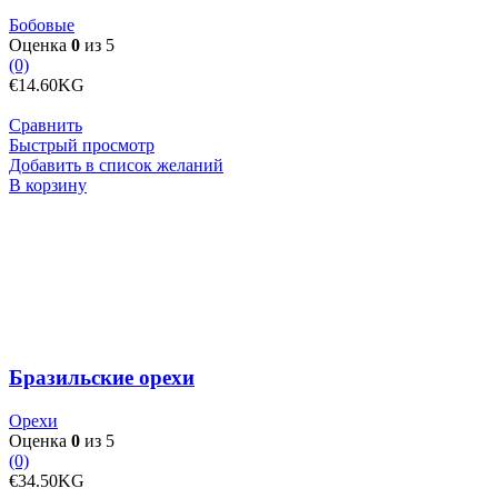
Бобовые
Оценка
0
из 5
(0)
€
14.60
KG
Сравнить
Быстрый просмотр
Добавить в список желаний
Количество
В корзину
товара
Бразильские
орехи
Бразильские орехи
Орехи
Оценка
0
из 5
(0)
€
34.50
KG