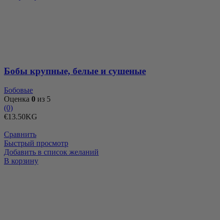
Бобы
крупные,
белые
и
сушеные
Бобы крупные, белые и сушеные
Бобовые
Оценка
0
из 5
(0)
€
13.50
KG
Сравнить
Быстрый просмотр
Добавить в список желаний
Количество
В корзину
товара
Бобы
крупные,
пятнистые
и
сушеные