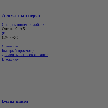
Ароматный перец
Специи, пищевые добавки
Оценка
0
из 5
(0)
€
29.00
KG
Сравнить
Быстрый просмотр
Добавить в список желаний
Количество
В корзину
товара
Белая
киноа
Белая киноа