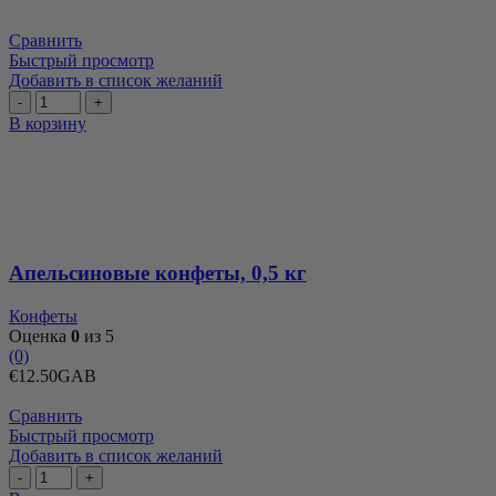
Сравнить
Быстрый просмотр
Добавить в список желаний
Количество
товара
В корзину
Апельсиновые
конфеты,
0,5
кг
Апельсиновые конфеты, 0,5 кг
Конфеты
Оценка
0
из 5
(0)
€
12.50
GAB
Сравнить
Быстрый просмотр
Добавить в список желаний
Количество
товара