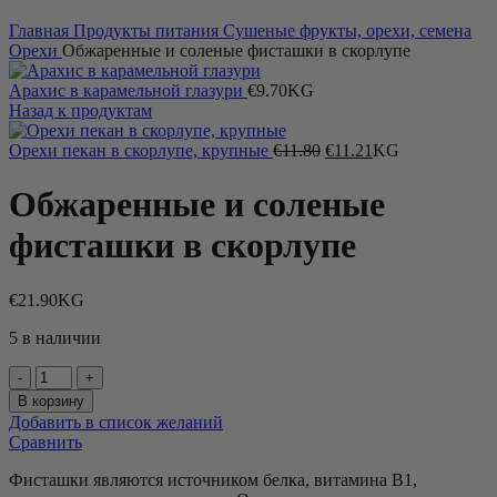
Главная
Продукты питания
Сушеные фрукты, орехи, семена
Орехи
Обжаренные и соленые фисташки в скорлупе
Арахис в карамельной глазури
€
9.70
KG
Назад к продуктам
Первоначальная
Текущая
Орехи пекан в скорлупе, крупные
€
11.80
€
11.21
KG
цена
цена:
составляла
€11.21.
Обжаренные и соленые
€11.80.
фисташки в скорлупе
€
21.90
KG
5 в наличии
Количество
товара
В корзину
Обжаренные
Добавить в список желаний
и
Сравнить
соленые
фисташки
Фисташки являются источником белка, витамина B1,
в