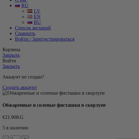
RU
LV
EN
RU
Список желаний
Сравнить
Войти / Зарегистрироваться
Корзина
Закрыть
Войти
Закрыть
Аккаунт не создан?
Создать аккаунт
Обжаренные и соленые фисташки в скорлупе
€
21.90
KG
5 в наличии
Количество