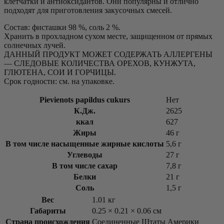
клетчатки и антиоксидантов. Они популярны и отлично
скорлупе
подходят для приготовления закусочных смесей.
Состав: фисташки 98 %, соль 2 %.
Хранить в прохладном сухом месте, защищенном от прямых
солнечных лучей.
ДАННЫЙ ПРОДУКТ МОЖЕТ СОДЕРЖАТЬ АЛЛЕРГЕНЫ
— СЛЕДОВЫЕ КОЛИЧЕСТВА ОРЕХОВ, КУНЖУТА,
ГЛЮТЕНА, СОИ И ГОРЧИЦЫ.
Срок годности: см. на упаковке.
Pievienots papildus cukurs
Нет
К.Дж.
2625
ккал
627
Жиры
46 г
В том числе насыщенные жирные кислоты
5,6 г
Углеводы
27 г
В том числе сахар
7,8 г
Белки
21 г
Соль
1,5 г
Вес
1.01 кг
Габариты
0.25 × 0.21 × 0.06 см
Страна происхождения
Соединенные Штаты Америки