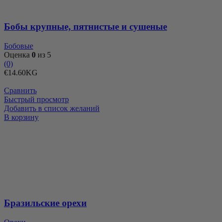
Бобы крупные, пятнистые и сушеные
Бобовые
Оценка
0
из 5
(0)
€
14.60
KG
Сравнить
Быстрый просмотр
Добавить в список желаний
Количество
В корзину
товара
Бразильские
орехи
Бразильские орехи