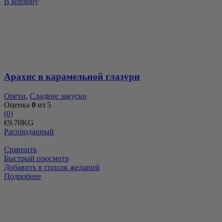
В корзину
Арахис
в
карамельной
глазури
Арахис в карамельной глазури
Орехи
,
Сладкие закуски
Оценка
0
из 5
(0)
€
9.70
KG
Распроданный
Сравнить
Быстрый просмотр
Добавить в список желаний
Подробнее