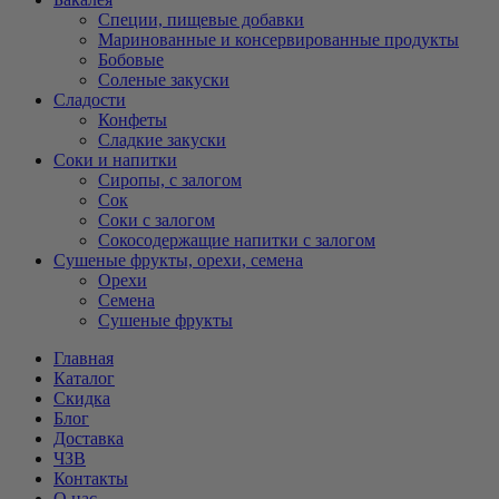
Специи, пищевые добавки
Маринованные и консервированные продукты
Бобовые
Соленые закуски
Сладости
Конфеты
Сладкие закуски
Соки и напитки
Сиропы, с залогом
Сок
Соки с залогом
Сокосодержащие напитки с залогом
Сушеные фрукты, орехи, семена
Орехи
Семена
Сушеные фрукты
Главная
Каталог
Скидка
Блог
Доставка
ЧЗВ
Контакты
О нас