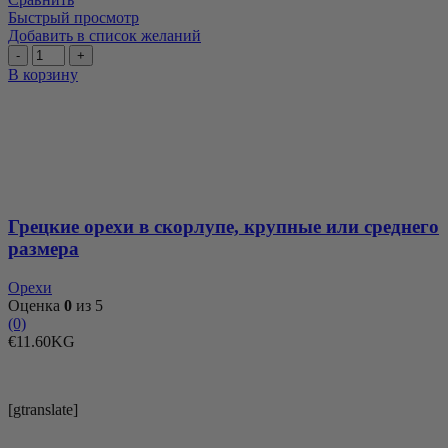
Быстрый просмотр
Добавить в список желаний
Количество
товара
В корзину
Грецкие
орехи
в
скорлупе,
крупные
или
среднего
размера
Грецкие орехи в скорлупе, крупные или среднего
размера
Орехи
Оценка
0
из 5
(0)
€
11.60
KG
[gtranslate]