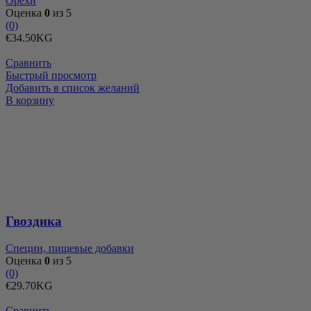
Орехи
Оценка
0
из 5
(0)
€
34.50
KG
Сравнить
Быстрый просмотр
Добавить в список желаний
Количество
В корзину
товара
Гвоздика
Гвоздика
Специи, пищевые добавки
Оценка
0
из 5
(0)
€
29.70
KG
Сравнить