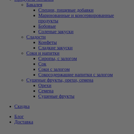
Бакалея
Специи, пищевые добавки
Маринованные и консервированные
продукты
Бобовые
Соленые закуски
Сладости
Конфеты
Сладкие закуски
Соки и напитки
Сиропы, с залогом
Сок
Соки с залогом
Сокосодержащие напитки с залогом
Сушеные фрукты, орехи, семена
Орехи
Семена
Сушеные фрукты
Скидка
Блог
Доставка