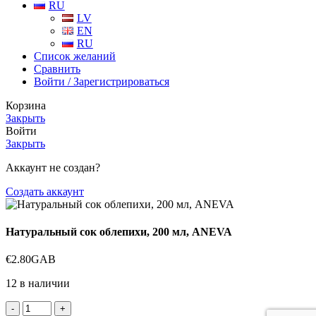
RU
LV
EN
RU
Список желаний
Сравнить
Войти / Зарегистрироваться
Корзина
Закрыть
Войти
Закрыть
Аккаунт не создан?
Создать аккаунт
Натуральный сок облепихи, 200 мл, ANEVA
€
2.80
GAB
12 в наличии
Количество