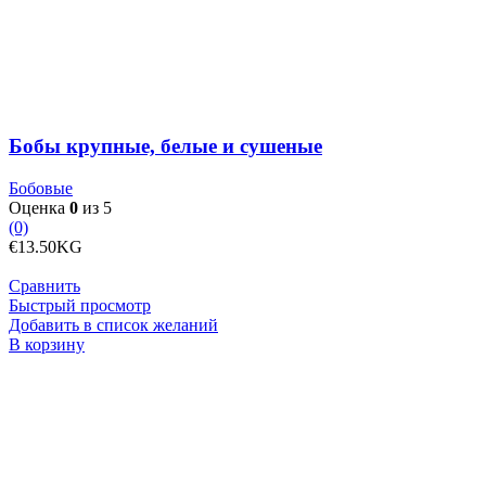
крупные,
белые
и
сушеные
Бобы крупные, белые и сушеные
Бобовые
Оценка
0
из 5
(0)
€
13.50
KG
Сравнить
Быстрый просмотр
Добавить в список желаний
Количество
В корзину
товара
Бобы
крупные,
пятнистые
и
сушеные