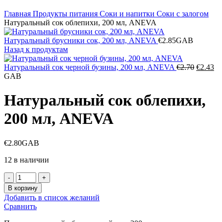
Главная
Продукты питания
Соки и напитки
Соки с залогом
Натуральный сок облепихи, 200 мл, ANEVA
Натуральный брусники сок, 200 мл, ANEVA
€
2.85
GAB
Назад к продуктам
Первон
Те
Натуральный сок черной бузины, 200 мл, ANEVA
€
2.70
€
2.43
цена
це
GAB
составл
€2
€2.70.
Натуральный сок облепихи,
200 мл, ANEVA
€
2.80
GAB
12 в наличии
Количество
товара
В корзину
Натуральный
Добавить в список желаний
сок
Сравнить
облепихи,
200