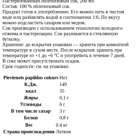
Пастеризованный облепиховый сок, 200 мл.
мл,
Состав: 100 % облепиховый сок.
ANEVA
Продукт готов к употреблению. Его можно пить в чистом
виде или разбавлять водой в соотношении 1:6. По вкусу
можно подсластить сахаром или медом.
Сок произведен с использованием технологии холодного
отжима и пастеризации. Сок разливается в стеклянную
бутылку.
Хранение: до вскрытия упаковки — хранить при комнатной
температуре в сухом месте. После вскрытия: хранить при
температуре от +1 до +6 °C и употребить в течение 7 дней.
В соке может присутствовать осадок.
Срок годности: см. на упаковке.
Pievienots papildus cukurs
Нет
К.Дж.
149
ккал
35
Жиры
0,1 г
Углеводы
6 г
В том числе сахар
3 г
Белки
0,8 г
Вес
0.4 кг
Страна происхождения
Латвия