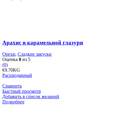
Арахис
в
карамельной
глазури
Арахис в карамельной глазури
Орехи
,
Сладкие закуски
Оценка
0
из 5
(0)
€
9.70
KG
Распроданный
Сравнить
Быстрый просмотр
Добавить в список желаний
Подробнее