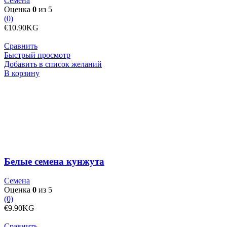
Семена
Оценка
0
из 5
(0)
€
10.90
KG
Сравнить
Быстрый просмотр
Добавить в список желаний
Количество
В корзину
товара
Белые
семена
кунжута
Белые семена кунжута
Семена
Оценка
0
из 5
(0)
€
9.90
KG
Сравнить