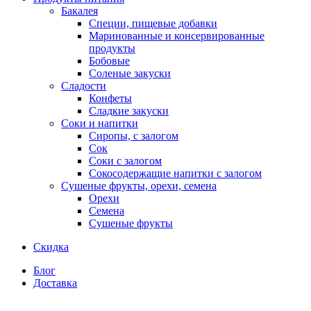
Бакалея
Специи, пищевые добавки
Маринованные и консервированные
продукты
Бобовые
Соленые закуски
Сладости
Конфеты
Сладкие закуски
Соки и напитки
Сиропы, с залогом
Сок
Соки с залогом
Сокосодержащие напитки с залогом
Сушеные фрукты, орехи, семена
Орехи
Семена
Сушеные фрукты
Скидка
Блог
Доставка