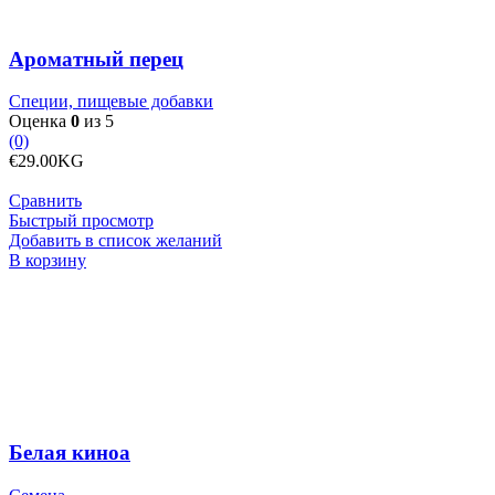
Ароматный перец
Специи, пищевые добавки
Оценка
0
из 5
(0)
€
29.00
KG
Сравнить
Быстрый просмотр
Добавить в список желаний
Количество
В корзину
товара
Белая
киноа
Белая киноа