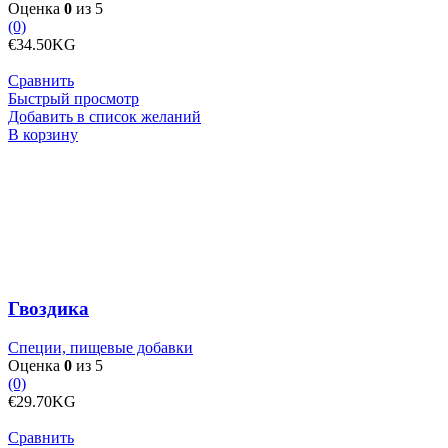
Оценка
0
из 5
(0)
€
34.50
KG
Сравнить
Быстрый просмотр
Добавить в список желаний
Количество
В корзину
товара
Гвоздика
Гвоздика
Специи, пищевые добавки
Оценка
0
из 5
(0)
€
29.70
KG
Сравнить