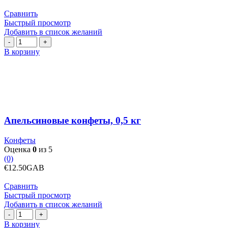
Сравнить
Быстрый просмотр
Добавить в список желаний
Количество
товара
В корзину
Апельсиновые
конфеты,
0,5
кг
Апельсиновые конфеты, 0,5 кг
Конфеты
Оценка
0
из 5
(0)
€
12.50
GAB
Сравнить
Быстрый просмотр
Добавить в список желаний
Количество
товара
В корзину