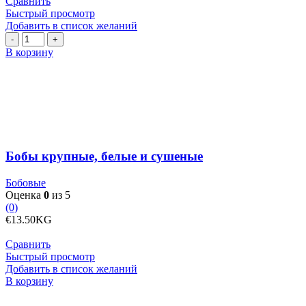
Сравнить
Быстрый просмотр
Добавить в список желаний
Количество
товара
В корзину
Бобы
крупные,
белые
и
сушеные
Бобы крупные, белые и сушеные
Бобовые
Оценка
0
из 5
(0)
€
13.50
KG
Сравнить
Быстрый просмотр
Добавить в список желаний
Количество
В корзину
товара
Бобы