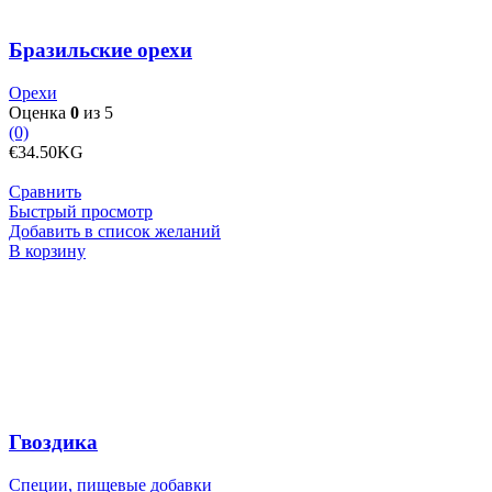
Бразильские орехи
Орехи
Оценка
0
из 5
(0)
€
34.50
KG
Сравнить
Быстрый просмотр
Добавить в список желаний
Количество
В корзину
товара
Гвоздика
Гвоздика
Специи, пищевые добавки