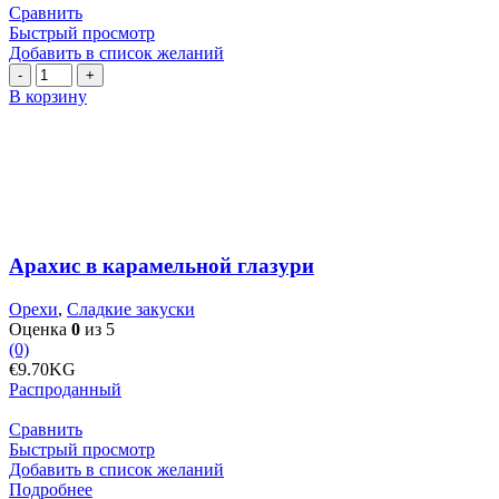
Сравнить
Быстрый просмотр
Добавить в список желаний
Количество
товара
В корзину
Арахис
в
карамельной
глазури
Арахис в карамельной глазури
Орехи
,
Сладкие закуски
Оценка
0
из 5
(0)
€
9.70
KG
Распроданный
Сравнить
Быстрый просмотр
Добавить в список желаний
Подробнее