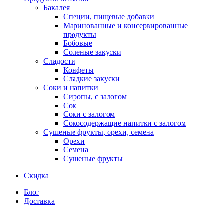
Бакалея
Специи, пищевые добавки
Маринованные и консервированные
продукты
Бобовые
Соленые закуски
Сладости
Конфеты
Сладкие закуски
Соки и напитки
Сиропы, с залогом
Сок
Соки с залогом
Сокосодержащие напитки с залогом
Сушеные фрукты, орехи, семена
Орехи
Семена
Сушеные фрукты
Скидка
Блог
Доставка