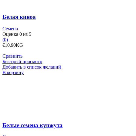
Белая киноа
Семена
Оценка
0
из 5
(0)
€
10.90
KG
Сравнить
Быстрый просмотр
Добавить в список желаний
Количество
В корзину
товара
Белые
семена
кунжута
Белые семена кунжута