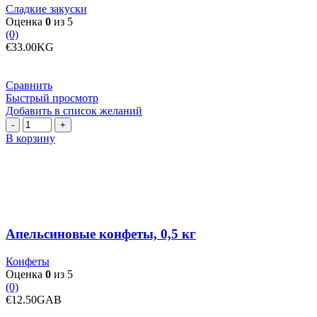
Сладкие закуски
Оценка
0
из 5
(0)
€
33.00
KG
Сравнить
Быстрый просмотр
Добавить в список желаний
Количество
товара
В корзину
Апельсиновые
конфеты,
0,5
кг
Апельсиновые конфеты, 0,5 кг
Конфеты
Оценка
0
из 5
(0)
€
12.50
GAB