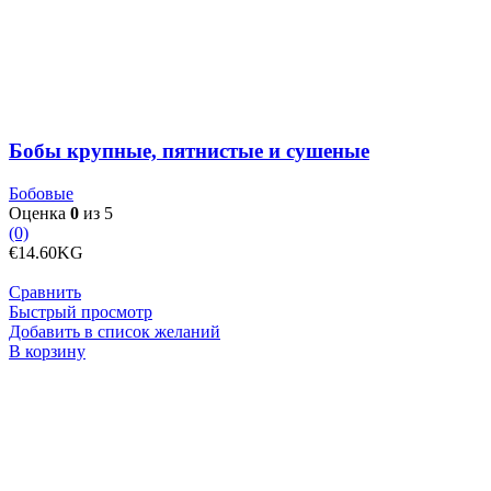
крупные,
пятнистые
и
сушеные
Бобы крупные, пятнистые и сушеные
Бобовые
Оценка
0
из 5
(0)
€
14.60
KG
Сравнить
Быстрый просмотр
Добавить в список желаний
Количество
В корзину
товара
Бразильские
орехи