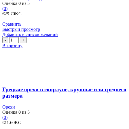
Оценка
0
из 5
(0)
€
29.70
KG
Сравнить
Быстрый просмотр
Добавить в список желаний
Количество
товара
В корзину
Грецкие
орехи
в
скорлупе,
крупные
или
среднего
размера
Грецкие орехи в скорлупе, крупные или среднего
размера
Орехи
Оценка
0
из 5
(0)
€
11.60
KG