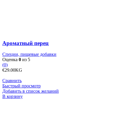
Ароматный перец
Специи, пищевые добавки
Оценка
0
из 5
(0)
€
29.00
KG
Сравнить
Быстрый просмотр
Добавить в список желаний
Количество
В корзину
товара
Белая
киноа