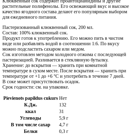
Клюквенный сок содержит проантоцианидины и другие
мл,
растительные полифенолы. Его освежающий вкус и высокое
ANEVA
качество ягодного состава делают его популярным выбором
для ежедневного питания.
Пастеризованный клюквенный сок, 200 мл.
Состав: 100% клюквенный сок.
Продукт готов к употреблению. Его можно пить в чистом
виде или разбавлять водой в соотношении 1:6. По вкусу
можно подсластить сахаром или медом.
Сок изготовлен методом холодного отжима с последующей
пастеризацией. Разливается в стеклянную бутылку.
Хранение: до вскрытия — хранить при комнатной
температуре в сухом месте. После вскрытия — хранить при
температуре от +1 до +6 °C и употребить в течение 7 дней.
В соке может присутствовать осадок.
Срок годности: см. на упаковке.
Pievienots papildus cukurs
Нет
К.Дж.
132
ккал
31
Углеводы
5,9 г
В том числе сахар
4,7 г
Белки
0,3 г