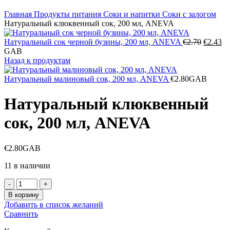
Главная
Продукты питания
Соки и напитки
Соки с залогом
Натуральный клюквенный сок, 200 мл, ANEVA
Первон
Те
Натуральный сок черной бузины, 200 мл, ANEVA
€
2.70
€
2.43
цена
це
GAB
составл
€2
Назад к продуктам
€2.70.
Натуральный малиновый сок, 200 мл, ANEVA
€
2.80
GAB
Натуральный клюквенный
сок, 200 мл, ANEVA
€
2.80
GAB
11 в наличии
Количество
товара
В корзину
Натуральный
Добавить в список желаний
клюквенный
Сравнить
сок,
200