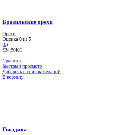
Бразильские орехи
Орехи
Оценка
0
из 5
(0)
€
34.50
KG
Сравнить
Быстрый просмотр
Добавить в список желаний
Количество
В корзину
товара
Гвоздика
Гвоздика