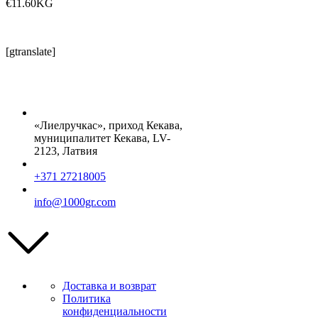
€
11.60
KG
[gtranslate]
«Лиелручкас», приход Кекава,
муниципалитет Кекава, LV-
2123, Латвия
+371 27218005
info@1000gr.com
Доставка и возврат
Политика
конфиденциальности