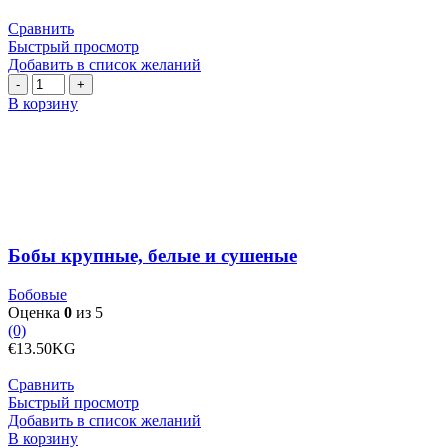
Сравнить
Быстрый просмотр
Добавить в список желаний
Количество
товара
В корзину
Бобы
крупные,
белые
и
сушеные
Бобы крупные, белые и сушеные
Бобовые
Оценка
0
из 5
(0)
€
13.50
KG
Сравнить
Быстрый просмотр
Добавить в список желаний
Количество
В корзину