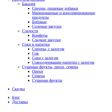
Бакалея
Специи, пищевые добавки
Маринованные и консервированные
продукты
Бобовые
Соленые закуски
Сладости
Конфеты
Сладкие закуски
Соки и напитки
Сиропы, с залогом
Сок
Соки с залогом
Сокосодержащие напитки с залогом
Сушеные фрукты, орехи, семена
Орехи
Семена
Сушеные фрукты
Скидка
Блог
Доставка