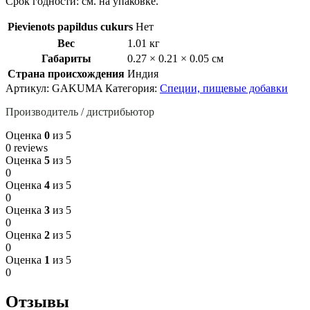
Срок годности: см. на упаковке.
Pievienots papildus cukurs
Нет
Вес
1.01 кг
Габариты
0.27 × 0.21 × 0.05 см
Страна происхождения
Индия
Артикул:
GAKUMA
Категория:
Специи, пищевые добавки
Производитель / дистрибьютор
Оценка
0
из 5
0 reviews
Оценка
5
из 5
0
Оценка
4
из 5
0
Оценка
3
из 5
0
Оценка
2
из 5
0
Оценка
1
из 5
0
Отзывы