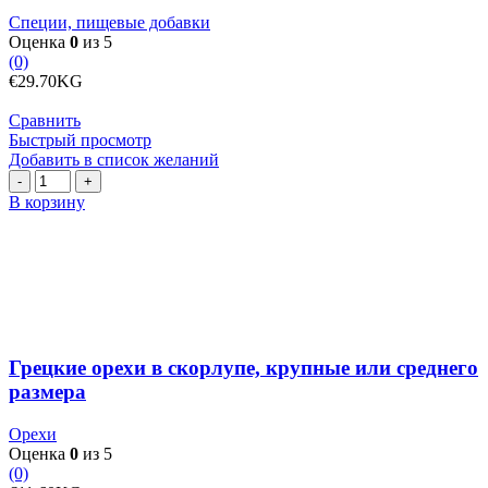
Специи, пищевые добавки
Оценка
0
из 5
(0)
€
29.70
KG
Сравнить
Быстрый просмотр
Добавить в список желаний
Количество
товара
В корзину
Грецкие
орехи
в
скорлупе,
крупные
или
среднего
размера
Грецкие орехи в скорлупе, крупные или среднего
размера
Орехи
Оценка
0
из 5
(0)