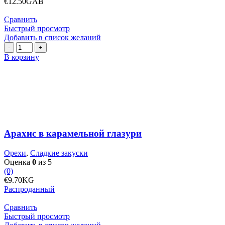
€
12.50
GAB
Сравнить
Быстрый просмотр
Добавить в список желаний
Количество
товара
В корзину
Арахис
в
карамельной
глазури
Арахис в карамельной глазури
Орехи
,
Сладкие закуски
Оценка
0
из 5
(0)
€
9.70
KG
Распроданный
Сравнить
Быстрый просмотр