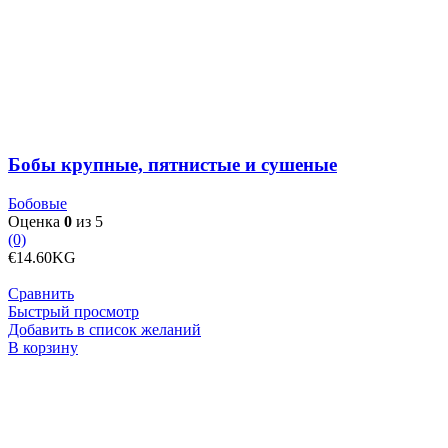
товара
Бобы
крупные,
пятнистые
и
сушеные
Бобы крупные, пятнистые и сушеные
Бобовые
Оценка
0
из 5
(0)
€
14.60
KG
Сравнить
Быстрый просмотр
Добавить в список желаний
Количество
В корзину
товара
Бразильские
орехи