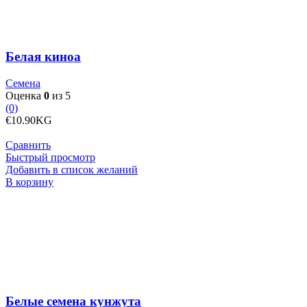
Белая киноа
Семена
Оценка
0
из 5
(0)
€
10.90
KG
Сравнить
Быстрый просмотр
Добавить в список желаний
Количество
В корзину
товара
Белые
семена
кунжута
Белые семена кунжута