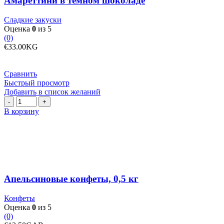
Амареттини в темном шоколаде
Сладкие закуски
Оценка
0
из 5
(0)
€
33.00
KG
Сравнить
Быстрый просмотр
Добавить в список желаний
Количество
товара
В корзину
Апельсиновые
конфеты,
0,5
кг
Апельсиновые конфеты, 0,5 кг
Конфеты
Оценка
0
из 5
(0)