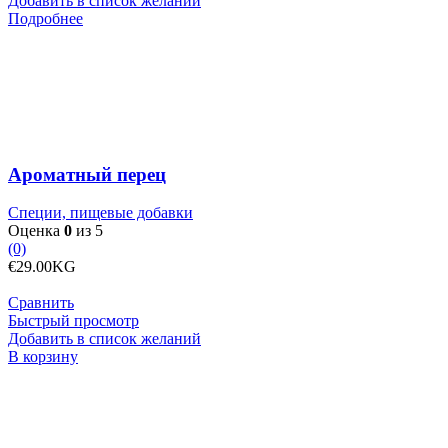
Добавить в список желаний
Подробнее
Ароматный перец
Специи, пищевые добавки
Оценка
0
из 5
(0)
€
29.00
KG
Сравнить
Быстрый просмотр
Добавить в список желаний
Количество
В корзину
товара
Белая
киноа