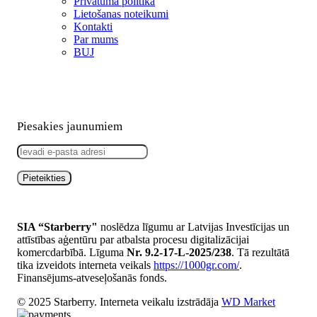
Privātuma politika
Lietošanas noteikumi
Kontakti
Par mums
BUJ
Piesakies jaunumiem
SIA “Starberry"
noslēdza līgumu ar Latvijas Investīcijas un
attīstības aģentūru par atbalsta procesu digitalizācijai
komercdarbībā. Līguma
Nr. 9.2-17-L-2025/238
. Tā rezultātā
tika izveidots interneta veikals
https://1000gr.com/
.
Finansējums-atveseļošanās fonds.
© 2025 Starberry. Interneta veikalu izstrādāja
WD Market