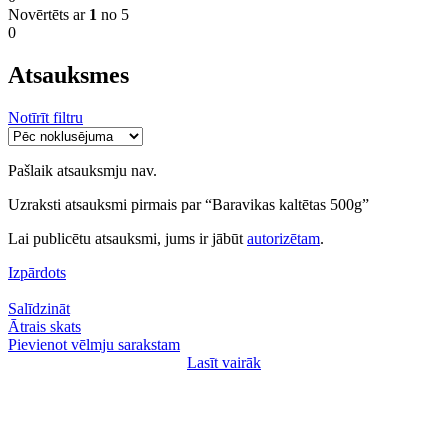
Novērtēts ar
1
no 5
0
Atsauksmes
Notīrīt filtru
Pašlaik atsauksmju nav.
Uzraksti atsauksmi pirmais par “Baravikas kaltētas 500g”
Lai publicētu atsauksmi, jums ir jābūt
autorizētam
.
Izpārdots
Salīdzināt
Ātrais skats
Pievienot vēlmju sarakstam
Lasīt vairāk