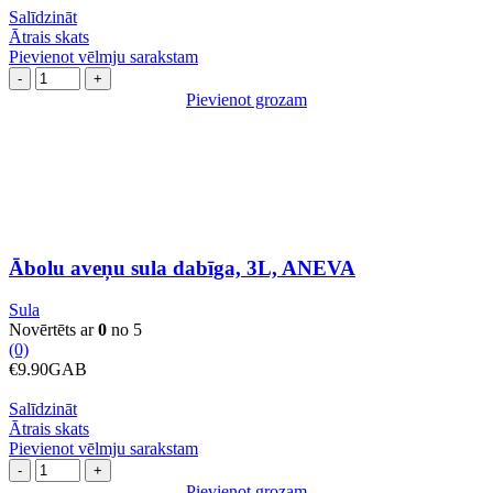
Salīdzināt
Ātrais skats
Pievienot vēlmju sarakstam
Ābolu
aveņu
Pievienot grozam
sula
dabīga,
3L,
ANEVA
daudzums
Ābolu aveņu sula dabīga, 3L, ANEVA
Sula
Novērtēts ar
0
no 5
(0)
€
9.90
GAB
Salīdzināt
Ātrais skats
Pievienot vēlmju sarakstam
Ābolu
brūkleņu
Pievienot grozam