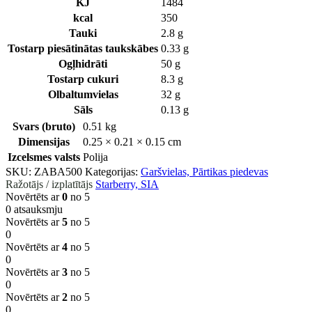
KJ
1484
kcal
350
Tauki
2.8 g
Tostarp piesātinātas taukskābes
0.33 g
Ogļhidrāti
50 g
Tostarp cukuri
8.3 g
Olbaltumvielas
32 g
Sāls
0.13 g
Svars (bruto)
0.51 kg
Dimensijas
0.25 × 0.21 × 0.15 cm
Izcelsmes valsts
Polija
SKU:
ZABA500
Kategorijas:
Garšvielas, Pārtikas piedevas
Ražotājs / izplatītājs
Starberry, SIA
Novērtēts ar
0
no 5
0 atsauksmju
Novērtēts ar
5
no 5
0
Novērtēts ar
4
no 5
0
Novērtēts ar
3
no 5
0
Novērtēts ar
2
no 5
0