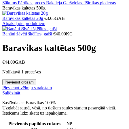
Sākums
Pārtikas preces
Bakaleja
Garšvielas, Pārtikas piedevas
Baravikas kaltētas 500g
Baravikas kaltētas 20g
€
3.65
GAB
Atpakaļ pie produktiem
Banāni žāvēti šķēlītes, gaiši
€
40.00
KG
Baravikas kaltētas 500g
€
44.00
GAB
Noliktavā 1 prece/-es
Baravikas
Pievienot grozam
kaltētas
Pievienot vēlmju sarakstam
500g
Salīdzināt
daudzums
Sastāvdaļas: Baravikas 100%.
Uzglabāt sausā, vēsā, no tiešiem saules stariem pasargātā vietā.
Ieteicams līdz: skatīt uz iepakojuma.
Pievienots papildus cukurs
Nē