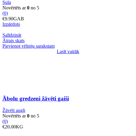
Sula
Novērtēts ar
0
no 5
(0)
€
9.90
GAB
Izpārdots
Salīdzināt
Ātrais skats
Pievienot vēlmju sarakstam
Lasīt vairāk
Ābolu gredzeni žāvēti gaiši
Žāvēti augļi
Novērtēts ar
0
no 5
(0)
€
20.00
KG