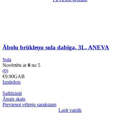
sula
dabīga,
3L,
ANEVA
daudzums
Ābolu brūkleņu sula dabīga, 3L, ANEVA
Sula
Novērtēts ar
0
no 5
(0)
€
9.90
GAB
Izpārdots
Salīdzināt
Ātrais skats
Pievienot vēlmju sarakstam
Lasīt vairāk