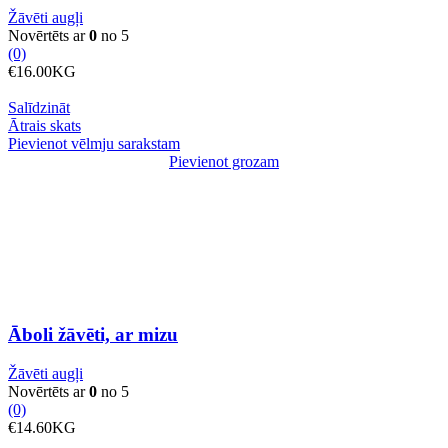
Žāvēti augļi
Novērtēts ar
0
no 5
(0)
€
16.00
KG
Salīdzināt
Ātrais skats
Pievienot vēlmju sarakstam
Āboli
Pievienot grozam
žāvēti,
ar
mizu
daudzums
Āboli žāvēti, ar mizu
Žāvēti augļi
Novērtēts ar
0
no 5
(0)
€
14.60
KG