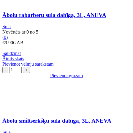
Ābolu rabarberu sula dabīga, 3L, ANEVA
Sula
Novērtēts ar
0
no 5
(0)
€
9.90
GAB
Salīdzināt
Ātrais skats
Pievienot vēlmju sarakstam
Ābolu
smiltsērkšķu
Pievienot grozam
sula
dabīga,
3L,
ANEVA
daudzums
Ābolu smiltsērkšķu sula dabīga, 3L, ANEVA
Sula