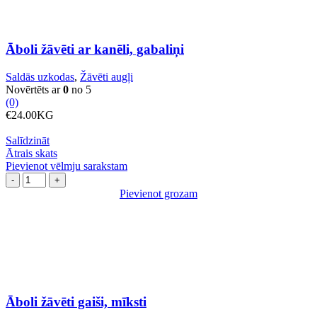
Āboli žāvēti ar kanēli, gabaliņi
Saldās uzkodas
,
Žāvēti augļi
Novērtēts ar
0
no 5
(0)
€
24.00
KG
Salīdzināt
Ātrais skats
Pievienot vēlmju sarakstam
Āboli
žāvēti
Pievienot grozam
gaiši,
mīksti
daudzums
Āboli žāvēti gaiši, mīksti