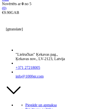
Novērtēts ar
0
no 5
(0)
€
9.90
GAB
[gtranslate]
"Lielručkas" Ķekavas pag.,
Ķekavas nov., LV-2123, Latvija
+371 27218005
info@1000gr.com
Piegāde un apmaksa