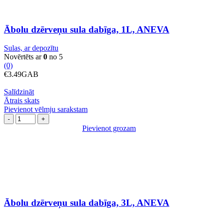
Ābolu dzērveņu sula dabīga, 1L, ANEVA
Sulas, ar depozītu
Novērtēts ar
0
no 5
(0)
€
3.49
GAB
Salīdzināt
Ātrais skats
Pievienot vēlmju sarakstam
Ābolu
dzērveņu
Pievienot grozam
sula
dabīga,
3L,
ANEVA
daudzums
Ābolu dzērveņu sula dabīga, 3L, ANEVA