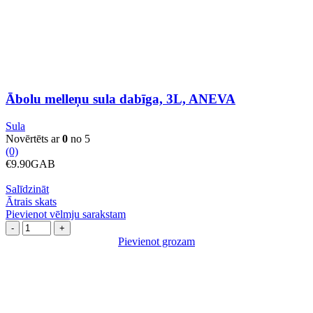
sula
dabīga,
3L,
ANEVA
daudzums
Ābolu melleņu sula dabīga, 3L, ANEVA
Sula
Novērtēts ar
0
no 5
(0)
€
9.90
GAB
Salīdzināt
Ātrais skats
Pievienot vēlmju sarakstam
Ābolu
rabarberu
Pievienot grozam
sula
dabīga,
3L,
ANEVA
daudzums