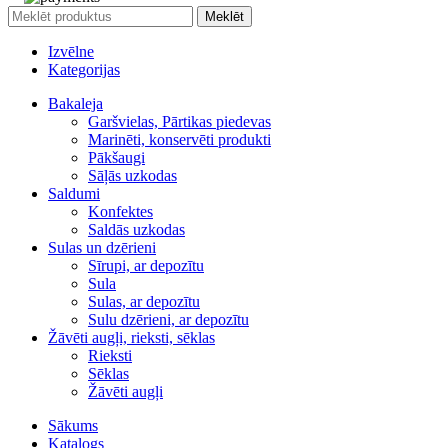
Meklēt
Izvēlne
Kategorijas
Bakaleja
Garšvielas, Pārtikas piedevas
Marinēti, konservēti produkti
Pākšaugi
Sāļās uzkodas
Saldumi
Konfektes
Saldās uzkodas
Sulas un dzērieni
Sīrupi, ar depozītu
Sula
Sulas, ar depozītu
Sulu dzērieni, ar depozītu
Žāvēti augļi, rieksti, sēklas
Rieksti
Sēklas
Žāvēti augļi
Sākums
Katalogs