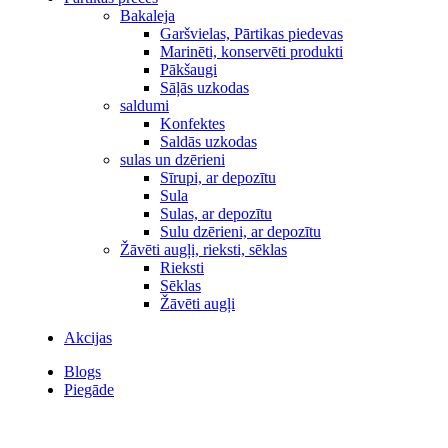
Bakaleja
Garšvielas, Pārtikas piedevas
Marinēti, konservēti produkti
Pākšaugi
Sāļās uzkodas
saldumi
Konfektes
Saldās uzkodas
sulas un dzērieni
Sīrupi, ar depozītu
Sula
Sulas, ar depozītu
Sulu dzērieni, ar depozītu
Žāvēti augļi, rieksti, sēklas
Rieksti
Sēklas
Žāvēti augļi
Akcijas
Blogs
Piegāde