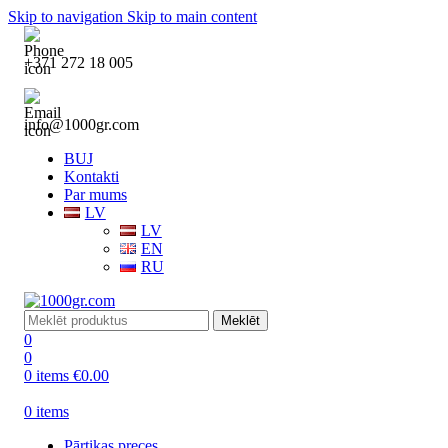
Skip to navigation
Skip to main content
+371 272 18 005
info@1000gr.com
BUJ
Kontakti
Par mums
LV
LV
EN
RU
Meklēt
0
0
0
items
€
0.00
0
items
Pārtikas preces