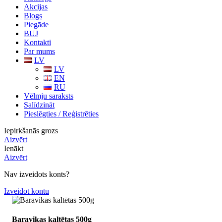
Akcijas
Blogs
Piegāde
BUJ
Kontakti
Par mums
LV
LV
EN
RU
Vēlmju saraksts
Salīdzināt
Pieslēgties / Reģistrēties
Iepirkšanās grozs
Aizvērt
Ienākt
Aizvērt
Nav izveidots konts?
Izveidot kontu
Baravikas kaltētas 500g