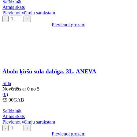
Salīdzināt
Ātrais skats
Pievienot vēlmju sarakstam
Ābolu
ķiršu
Pievienot grozam
sula
dabīga,
3L,
ANEVA
daudzums
Ābolu ķiršu sula dabīga, 3L, ANEVA
Sula
Novērtēts ar
0
no 5
(0)
€
9.90
GAB
Salīdzināt
Ātrais skats
Pievienot vēlmju sarakstam
Ābolu
melleņu
Pievienot grozam