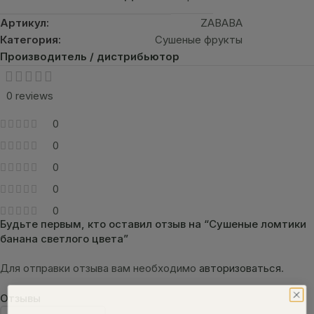
Артикул:
ZABABA
Категория:
Сушеные фрукты
Производитель / дистрибьютор
0 reviews
0
0
0
0
0
Будьте первым, кто оставил отзыв на “Сушеные ломтики
банана светлого цвета”
Для отправки отзыва вам необходимо
авторизоваться
.
Отзывы