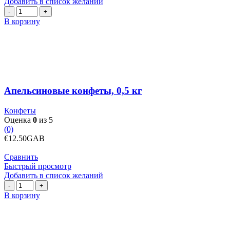
Добавить в список желаний
Количество
товара
В корзину
Апельсиновые
конфеты,
0,5
кг
Апельсиновые конфеты, 0,5 кг
Конфеты
Оценка
0
из 5
(0)
€
12.50
GAB
Сравнить
Быстрый просмотр
Добавить в список желаний
Количество
товара
В корзину
Арахис
в
карамельной