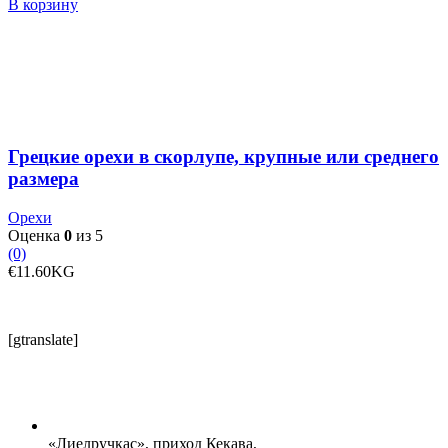
товара
В корзину
Грецкие
орехи
в
скорлупе,
крупные
или
среднего
размера
Грецкие орехи в скорлупе, крупные или среднего
размера
Орехи
Оценка
0
из 5
(0)
€
11.60
KG
[gtranslate]
«Лиелручкас», приход Кекава,