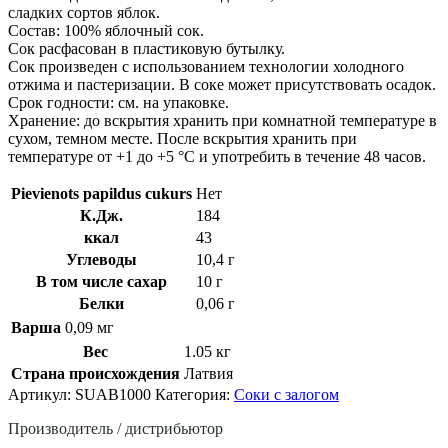
сладких сортов яблок.
Состав: 100% яблочный сок.
Сок расфасован в пластиковую бутылку.
Сок произведен с использованием технологии холодного
отжима и пастеризации. В соке может присутствовать осадок.
Срок годности: см. на упаковке.
Хранение: до вскрытия хранить при комнатной температуре в
сухом, темном месте. После вскрытия хранить при
температуре от +1 до +5 °C и употребить в течение 48 часов.
Pievienots papildus cukurs
Нет
К.Дж.
184
ккал
43
Углеводы
10,4 г
В том числе сахар
10 г
Белки
0,06 г
Варша
0,09 мг
Вес
1.05 кг
Страна происхождения
Латвия
Артикул:
SUAB1000
Категория:
Соки с залогом
Производитель / дистрибьютор