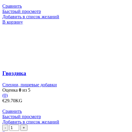
Сравнить
Быстрый просмотр
Добавить в список желаний
Количество
В корзину
товара
Гвоздика
Гвоздика
Специи, пищевые добавки
Оценка
0
из 5
(0)
€
29.70
KG
Сравнить
Быстрый просмотр
Добавить в список желаний
Количество