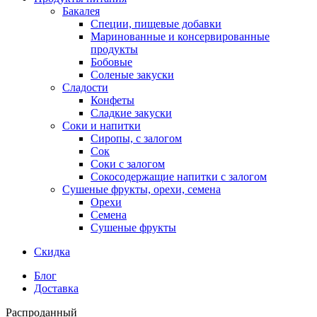
Бакалея
Специи, пищевые добавки
Маринованные и консервированные
продукты
Бобовые
Соленые закуски
Сладости
Конфеты
Сладкие закуски
Соки и напитки
Сиропы, с залогом
Сок
Соки с залогом
Сокосодержащие напитки с залогом
Сушеные фрукты, орехи, семена
Орехи
Семена
Сушеные фрукты
Скидка
Блог
Доставка
Распроданный