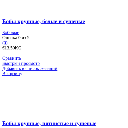
сушеные
Бобы крупные, белые и сушеные
Бобовые
Оценка
0
из 5
(0)
€
13.50
KG
Сравнить
Быстрый просмотр
Добавить в список желаний
Количество
В корзину
товара
Бобы
крупные,
пятнистые
и
сушеные
Бобы крупные, пятнистые и сушеные