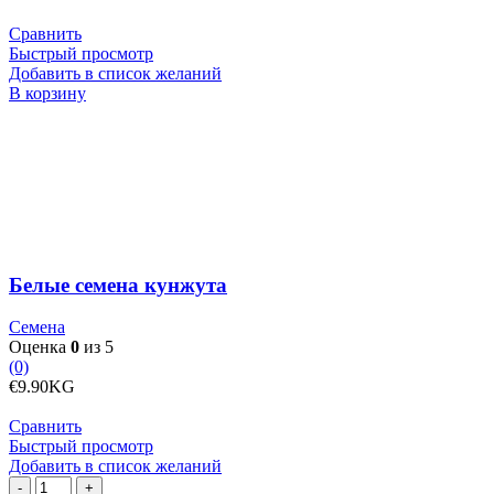
Сравнить
Быстрый просмотр
Добавить в список желаний
Количество
В корзину
товара
Белые
семена
кунжута
Белые семена кунжута
Семена
Оценка
0
из 5
(0)
€
9.90
KG
Сравнить
Быстрый просмотр
Добавить в список желаний
Количество