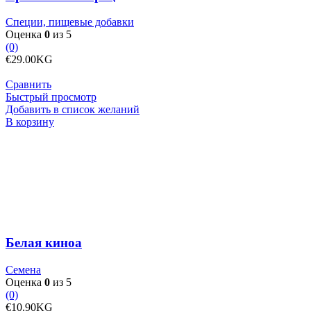
Специи, пищевые добавки
Оценка
0
из 5
(0)
€
29.00
KG
Сравнить
Быстрый просмотр
Добавить в список желаний
Количество
В корзину
товара
Белая
киноа
Белая киноа
Семена
Оценка
0
из 5
(0)
€
10.90
KG