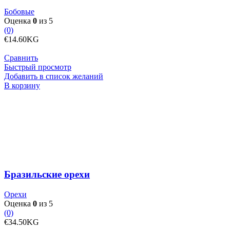
Бобовые
Оценка
0
из 5
(0)
€
14.60
KG
Сравнить
Быстрый просмотр
Добавить в список желаний
Количество
В корзину
товара
Бразильские
орехи
Бразильские орехи
Орехи
Оценка
0
из 5
(0)
€
34.50
KG