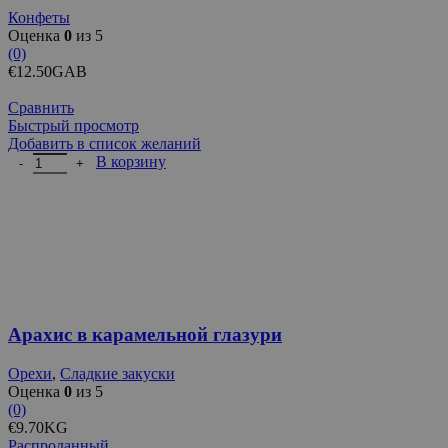
Конфеты
Оценка
0
из 5
(0)
€
12.50
GAB
Сравнить
Быстрый просмотр
Добавить в список желаний
Количество товара Арахис в карамельной глазури
В корзину
Арахис в карамельной глазури
Орехи
,
Сладкие закуски
Оценка
0
из 5
(0)
€
9.70
KG
Распроданный