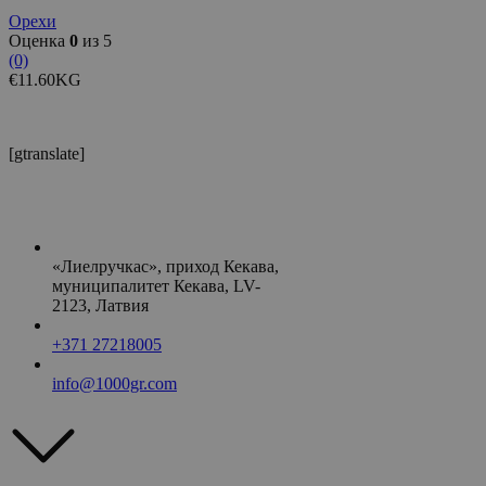
Орехи
Оценка
0
из 5
(0)
€
11.60
KG
[gtranslate]
«Лиелручкас», приход Кекава,
муниципалитет Кекава, LV-
2123, Латвия
+371 27218005
info@1000gr.com