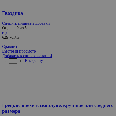
Гвоздика
Специи, пищевые добавки
Оценка
0
из 5
(0)
€
29.70
KG
Сравнить
Быстрый просмотр
Добавить в список желаний
Количество товара Грецкие орехи в скорлупе, крупные или сре
В корзину
Грецкие орехи в скорлупе, крупные или среднего
размера