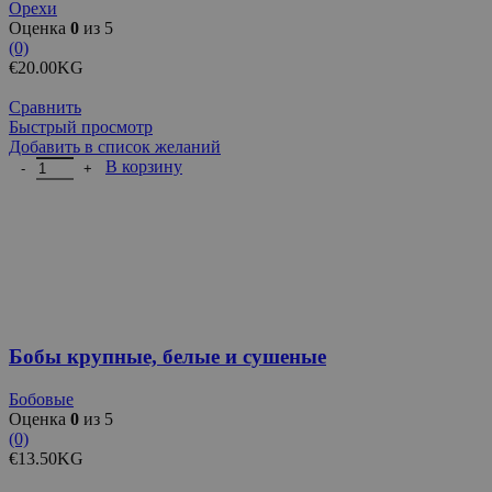
Орехи
Оценка
0
из 5
(0)
€
20.00
KG
Сравнить
Быстрый просмотр
Добавить в список желаний
Количество товара Бобы крупные, белые и сушеные
В корзину
Бобы крупные, белые и сушеные
Бобовые
Оценка
0
из 5
(0)
€
13.50
KG