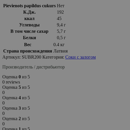
Pievienots papildus cukurs
Нет
К.Дж.
192
ккал
45
Углеводы
9,4 г
В том числе сахар
5,7 г
Белки
0,5 г
Вес
0.4 кг
Страна происхождения
Латвия
Артикул:
SUBR200
Категория:
Соки с залогом
Производитель / дистрибьютор
Оценка
0
из 5
0 reviews
Оценка
5
из 5
0
Оценка
4
из 5
0
Оценка
3
из 5
0
Оценка
2
из 5
0
Оценка
1
из 5