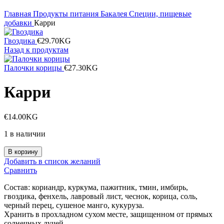
Главная
Продукты питания
Бакалея
Специи, пищевые
добавки
Карри
Гвоздика
€
29.70
KG
Назад к продуктам
Палочки корицы
€
27.30
KG
Карри
€
14.00
KG
1 в наличии
Количество
В корзину
товара
Добавить в список желаний
Карри
Сравнить
Состав: кориандр, куркума, пажитник, тмин, имбирь,
гвоздика, фенхель, лавровый лист, чеснок, корица, соль,
черный перец, сушеное манго, кукуруза.
Хранить в прохладном сухом месте, защищенном от прямых
солнечных лучей.