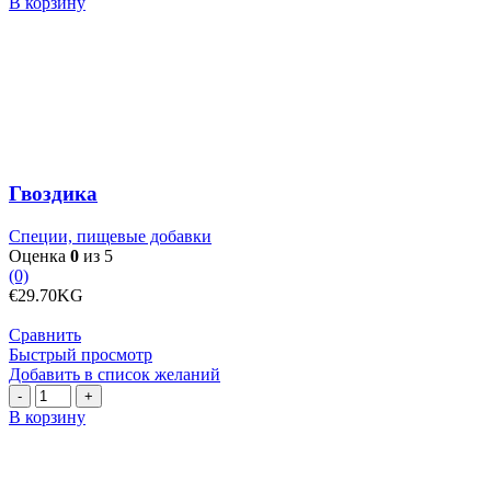
Количество
В корзину
товара
Гвоздика
Гвоздика
Специи, пищевые добавки
Оценка
0
из 5
(0)
€
29.70
KG
Сравнить
Быстрый просмотр
Добавить в список желаний
Количество
товара
В корзину
Грецкие
орехи
в