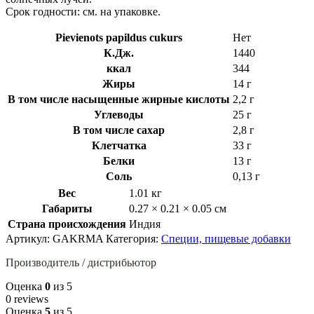
Срок годности: см. на упаковке.
Pievienots papildus cukurs
Нет
К.Дж.
1440
ккал
344
Жиры
14 г
В том числе насыщенные жирные кислоты
2,2 г
Углеводы
25 г
В том числе сахар
2,8 г
Клетчатка
33 г
Белки
13 г
Соль
0,13 г
Вес
1.01 кг
Габариты
0.27 × 0.21 × 0.05 см
Страна происхождения
Индия
Артикул:
GAKRMA
Категория:
Специи, пищевые добавки
Производитель / дистрибьютор
Оценка
0
из 5
0 reviews
Оценка
5
из 5