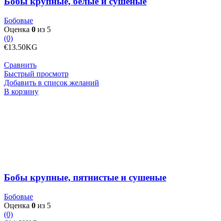
Бобы крупные, белые и сушеные
Бобовые
Оценка
0
из 5
(0)
€
13.50
KG
Сравнить
Быстрый просмотр
Добавить в список желаний
Количество
В корзину
товара
Бобы
крупные,
пятнистые
и
сушеные
Бобы крупные, пятнистые и сушеные
Бобовые
Оценка
0
из 5
(0)