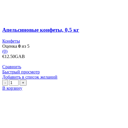
конфеты,
0,5
кг
Апельсиновые конфеты, 0,5 кг
Конфеты
Оценка
0
из 5
(0)
€
12.50
GAB
Сравнить
Быстрый просмотр
Добавить в список желаний
Количество
товара
В корзину
Арахис
в
карамельной
глазури