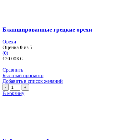
Бланшированные грецкие орехи
Орехи
Оценка
0
из 5
(0)
€
20.00
KG
Сравнить
Быстрый просмотр
Добавить в список желаний
Количество
товара
В корзину
Бобы
крупные,
белые
и
сушеные