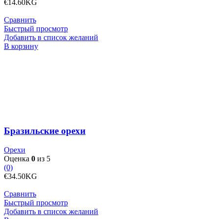
€
14.60
KG
Сравнить
Быстрый просмотр
Добавить в список желаний
Количество
В корзину
товара
Бразильские
орехи
Бразильские орехи
Орехи
Оценка
0
из 5
(0)
€
34.50
KG
Сравнить
Быстрый просмотр
Добавить в список желаний