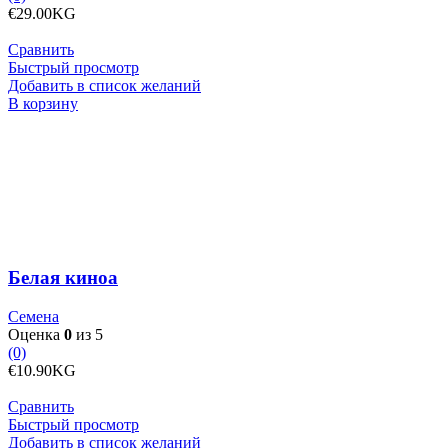
€
29.00
KG
Сравнить
Быстрый просмотр
Добавить в список желаний
Количество
В корзину
товара
Белая
киноа
Белая киноа
Семена
Оценка
0
из 5
(0)
€
10.90
KG
Сравнить
Быстрый просмотр
Добавить в список желаний