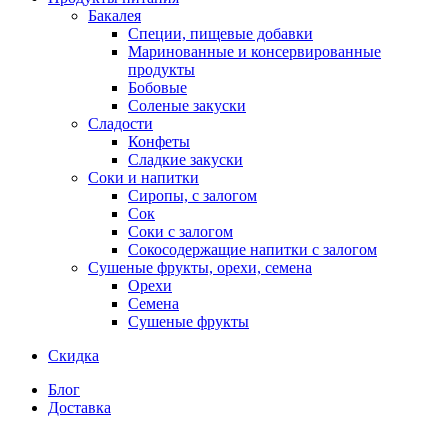
Бакалея
Специи, пищевые добавки
Маринованные и консервированные
продукты
Бобовые
Соленые закуски
Сладости
Конфеты
Сладкие закуски
Соки и напитки
Сиропы, с залогом
Сок
Соки с залогом
Сокосодержащие напитки с залогом
Сушеные фрукты, орехи, семена
Орехи
Семена
Сушеные фрукты
Скидка
Блог
Доставка