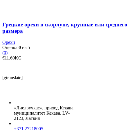
скорлупе,
крупные
или
среднего
размера
Грецкие орехи в скорлупе, крупные или среднего
размера
Орехи
Оценка
0
из 5
(0)
€
11.60
KG
[gtranslate]
«Лиелручкас», приход Кекава,
муниципалитет Кекава, LV-
2123, Латвия
+371 27218005