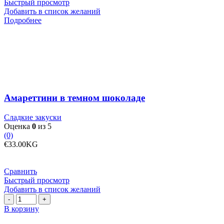
Быстрый просмотр
Добавить в список желаний
Подробнее
Амареттини в темном шоколаде
Сладкие закуски
Оценка
0
из 5
(0)
€
33.00
KG
Сравнить
Быстрый просмотр
Добавить в список желаний
Количество
товара
В корзину
Апельсиновые