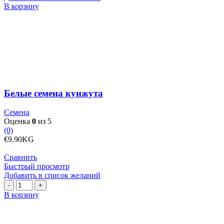
Количество
В корзину
товара
Белые
семена
кунжута
Белые семена кунжута
Семена
Оценка
0
из 5
(0)
€
9.90
KG
Сравнить
Быстрый просмотр
Добавить в список желаний
Количество
товара
В корзину
Бланшированные
грецкие
орехи