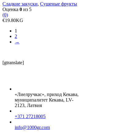
Сладкие закуски
,
Сушеные фрукты
Оценка
0
из 5
(0)
€
19.80
KG
1
2
→
[gtranslate]
«Лиелручкас», приход Кекава,
муниципалитет Кекава, LV-
2123, Латвия
+371 27218005
info@1000gr.com