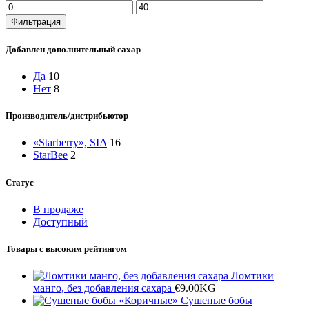
Минимальная
Максимальная
цена
цена
Фильтрация
Добавлен дополнительный сахар
Да
10
Нет
8
Производитель/дистрибьютор
«Starberry», SIA
16
StarBee
2
Статус
В продаже
Доступный
Товары с высоким рейтингом
Ломтики
манго, без добавления сахара
€
9.00
KG
Сушеные бобы