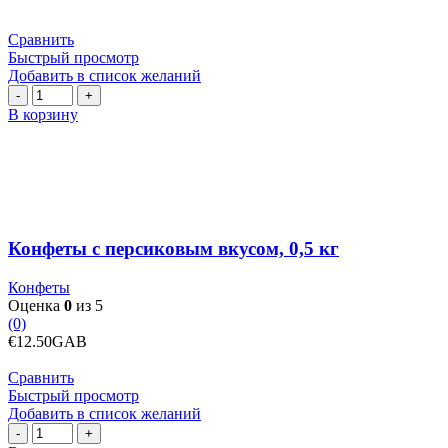
Сравнить
Быстрый просмотр
Добавить в список желаний
Количество
товара
В корзину
Конфеты
с
персиковым
вкусом,
0,5
кг
Конфеты с персиковым вкусом, 0,5 кг
Конфеты
Оценка
0
из 5
(0)
€
12.50
GAB
Сравнить
Быстрый просмотр
Добавить в список желаний
Количество