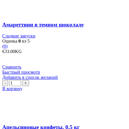
Амареттини в темном шоколаде
Сладкие закуски
Оценка
0
из 5
(0)
€
33.00
KG
Сравнить
Быстрый просмотр
Добавить в список желаний
Количество
товара
В корзину
Апельсиновые
конфеты,
0,5
кг
Апельсиновые конфеты, 0,5 кг