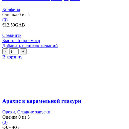
Конфеты
Оценка
0
из 5
(0)
€
12.50
GAB
Сравнить
Быстрый просмотр
Добавить в список желаний
Количество
товара
В корзину
Арахис
в
карамельной
глазури
Арахис в карамельной глазури
Орехи
,
Сладкие закуски
Оценка
0
из 5
(0)
€
9.70
KG