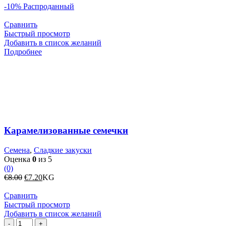
-10%
Распроданный
Сравнить
Быстрый просмотр
Добавить в список желаний
Подробнее
Карамелизованные семечки
Семена
,
Сладкие закуски
Оценка
0
из 5
(0)
Первоначальная
Текущая
€
8.00
€
7.20
KG
цена
цена:
составляла
€7.20.
Сравнить
€8.00.
Быстрый просмотр
Добавить в список желаний
Количество