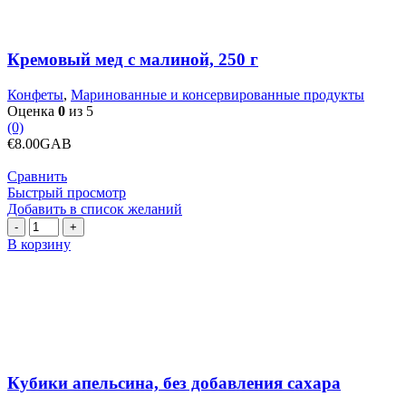
г
Кремовый мед с малиной, 250 г
Конфеты
,
Маринованные и консервированные продукты
Оценка
0
из 5
(0)
€
8.00
GAB
Сравнить
Быстрый просмотр
Добавить в список желаний
Количество
товара
В корзину
Кубики
апельсина,
без
добавления
сахара
Кубики апельсина, без добавления сахара