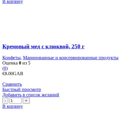
товара
В корзину
Кремовый
мед
с
клюквой,
250
г
Кремовый мед с клюквой, 250 г
Конфеты
,
Маринованные и консервированные продукты
Оценка
0
из 5
(0)
€
8.00
GAB
Сравнить
Быстрый просмотр
Добавить в список желаний
Количество
товара
В корзину
Кремовый
мед
с
малиной,
250