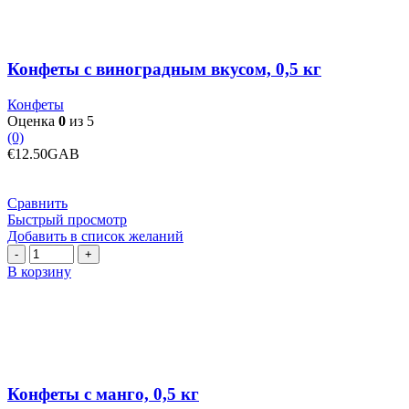
Конфеты с виноградным вкусом, 0,5 кг
Конфеты
Оценка
0
из 5
(0)
€
12.50
GAB
Сравнить
Быстрый просмотр
Добавить в список желаний
Количество
товара
В корзину
Конфеты
с
манго,
0,5
кг
Конфеты с манго, 0,5 кг