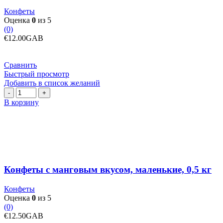
Конфеты
Оценка
0
из 5
(0)
€
12.00
GAB
Сравнить
Быстрый просмотр
Добавить в список желаний
Количество
товара
В корзину
Конфеты
с
манговым
вкусом,
маленькие,
0,5
кг
Конфеты с манговым вкусом, маленькие, 0,5 кг
Конфеты
Оценка
0
из 5
(0)
€
12.50
GAB