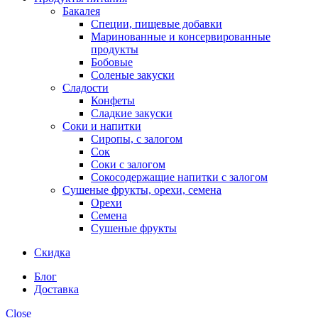
Бакалея
Специи, пищевые добавки
Маринованные и консервированные
продукты
Бобовые
Соленые закуски
Сладости
Конфеты
Сладкие закуски
Соки и напитки
Сиропы, с залогом
Сок
Соки с залогом
Сокосодержащие напитки с залогом
Сушеные фрукты, орехи, семена
Орехи
Семена
Сушеные фрукты
Скидка
Блог
Доставка
Close